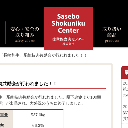
回「長崎和牛」系統枝肉共励会が行われました！！
20
肉共励会が行われました！！
第
わ
和牛」系統枝肉共励会が行われました。県下農協より100頭
1頭）が出品され、大盛況のうちに終了しました。
20
第
重量
537.0kg
共
留
66.3%