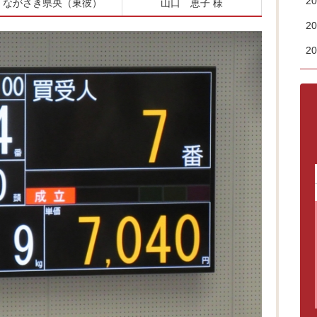
2
ながさき県央（東彼）
山口 恵子 様
2
2