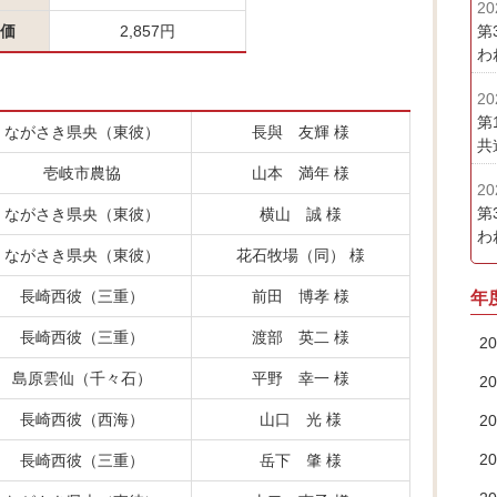
20
価
2,857円
第
わ
20
第
ながさき県央（東彼）
長與 友輝 様
共
壱岐市農協
山本 満年 様
20
第
ながさき県央（東彼）
横山 誠 様
わ
ながさき県央（東彼）
花石牧場（同） 様
長崎西彼（三重）
前田 博孝 様
年
長崎西彼（三重）
渡部 英二 様
2
島原雲仙（千々石）
平野 幸一 様
2
長崎西彼（西海）
山口 光 様
2
2
長崎西彼（三重）
岳下 肇 様