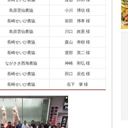
島原雲仙農協
小川 博信 様
長崎せいひ農協
前田 博孝 様
島原雲仙農協
川口 政憲 様
長崎せいひ農協
森山 寿樹 様
長崎せいひ農協
渡部 英二 様
ながさき西海農協
神崎 和弘 様
長崎せいひ農協
田口 辰也 様
長崎せいひ農協
岳下 肇 様