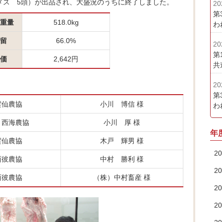
毛メス 5頭）が出品され、大盛況のうちに終了しました。
20
第
重量
518.0kg
わ
留
66.0%
20
第
価
2,642円
共
20
第
雲仙農協
小川 博信 様
わ
き西海農協
小川 厚 様
年
雲仙農協
木戸 輝男 様
2
西彼農協
中村 勝利 様
2
西彼農協
（株）中村畜産 様
2
2