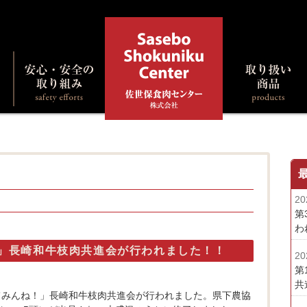
20
第
わ
！」長崎和牛枝肉共進会が行われました！！
20
第
共
食べてみんね！」長崎和牛枝肉共進会が行われました。県下農協