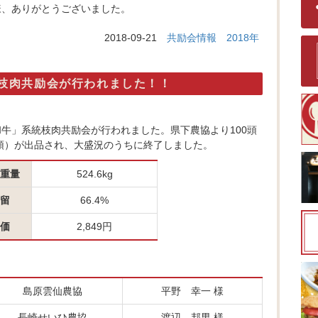
様、ありがとうございました。
2018-09-21
共励会情報
2018年
統枝肉共励会が行われました！！
崎和牛」系統枝肉共励会が行われました。県下農協より100頭
4頭）が出品され、大盛況のうちに終了しました。
重量
524.6kg
留
66.4%
価
2,849円
島原雲仙農協
平野 幸一 様
長崎せいひ農協
渡辺 邦男 様