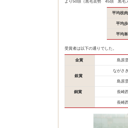
より50頭（黒毛去勢 45頭 黒
平均枝肉
平均歩
平均単
受賞者は以下の通りでした。
金賞
島原
ながさ
銀賞
島原
銅賞
長崎
長崎