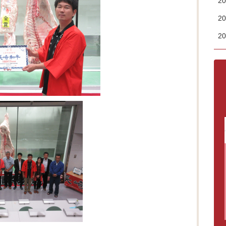
2
2
2